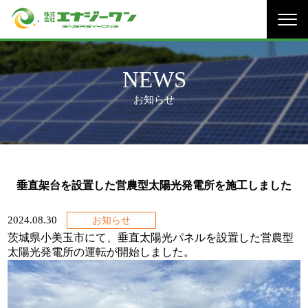
TOP
NEWS
NEWS
製品販売
お知らせ
事業内容
太陽光発電システム
PPAモデル
保守・メンテナンス
施工実績
垂直架台を設置した営農型太陽光発電所を施工しました
企業情報
2024.08.30
お知らせ
採用情報
茨城県小美玉市にて、垂直太陽光パネルを設置した営農型
太陽光発電所の運転が開始しました。
お問合せ