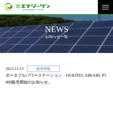
TOP
NEWS
NEWS
製品販売
お知らせ一覧
事業内容
太陽光発電システム
PPAモデル
保守・メンテナンス
施工実績
2023.12.15
販売情報
ポータブルパワーステーション OUKITEL ABEARL P5
企業情報
000販売開始のお知らせ。
採用情報
お問合せ